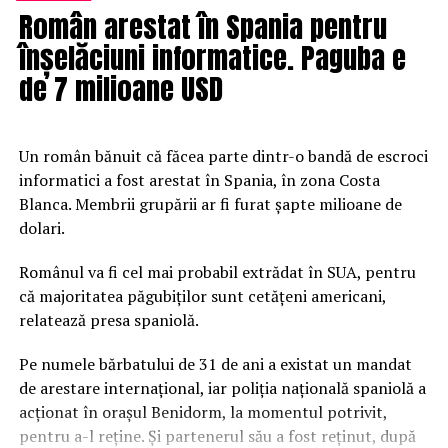
Român arestat în Spania pentru
persoanelor private, ci doar guvernelor”.
RELATED TOPICS:
FEATURED
înșelăciuni informatice. Paguba e
Potrivit Il Fatto Quotidiano, guvernatorul regiunii
de 7 milioane USD
Veneto, Luca Zaia, a spus că a primit oferte pentru 27 de
DON'T MISS
Român arestat în Spania pentru înșelăciuni informatice.
milioane de doze de vacin.
Paguba e de 7 milioane USD
Un român bănuit că făcea parte dintr-o bandă de escroci
De altfel, guvernatorul declarase anterior că vrea să
informatici a fost arestat în Spania, în zona Costa
cumpere vaccinuri pentru regiune, în afara acordului cu
Blanca. Membrii grupării ar fi furat șapte milioane de
UE, deoarece e nemulțumit de ritmul în care se
dolari.
vaccinează în Italia. Luca Zaia a explicat că a primit două
oferte de a cumpăra 12 și 15 milioane de doze: „Nu știu
Românul va fi cel mai probabil extrădat în SUA, pentru
de unde au fost procurate”.
că majoritatea păgubiților sunt cetățeni americani,
relatează presa spaniolă.
„Sunt obligat să verific dacă primesc oferte. Trebuie să
am grijă de sănătatea venețienilor, am obligația să
Pe numele bărbatului de 31 de ani a existat un mandat
verific. Am și eu un angajament etic”, a spus
de arestare internațional, iar poliția națională spaniolă a
guvernatorul la Radio 24.
acționat în orașul Benidorm, la momentul potrivit,
pentru a-l reține. Și partenerul său a fost reținut, după