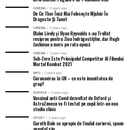
CINEMA
2 years ago
De Ce Thor Încă Mai Folosește Mjolnir În
Dragoste Și Tunet
CINEMA
2 years ago
Blake Lively și Ryan Reynolds s-au Trollat
reciproc pentru Ziua Îndrăgostiților, dar Hugh
Jackman a mers pe ruta opusă
CINEMA
2 years ago
Sub-Zero Este Principalul Competitor Al Filmului
Mortal Kombat 2021
INFO
2 years ago
Coronavirus în UK – ce este imunitatea de
grup?
DIVERSE
2 years ago
Vaccinul anti-Covid dezvoltat de Oxford şi
AstraZeneca va fi testat pe copii într-un nou
studiu clinic
SPORT
2 years ago
Gareth Bale se apropie de finalul carierei, spune
agentul său