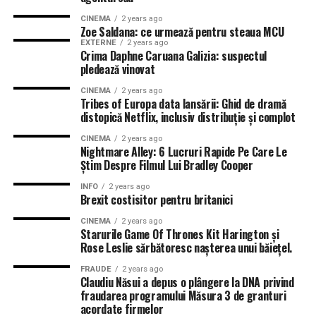
CINEMA
2 years ago
Zoe Saldana: ce urmează pentru steaua MCU
EXTERNE
2 years ago
Crima Daphne Caruana Galizia: suspectul
pledează vinovat
CINEMA
2 years ago
Tribes of Europa data lansării: Ghid de dramă
distopică Netflix, inclusiv distribuție și complot
CINEMA
2 years ago
Nightmare Alley: 6 Lucruri Rapide Pe Care Le
Știm Despre Filmul Lui Bradley Cooper
INFO
2 years ago
Brexit costisitor pentru britanici
CINEMA
2 years ago
Starurile Game Of Thrones Kit Harington și
Rose Leslie sărbătoresc nașterea unui băiețel.
FRAUDE
2 years ago
Claudiu Năsui a depus o plângere la DNA privind
fraudarea programului Măsura 3 de granturi
acordate firmelor