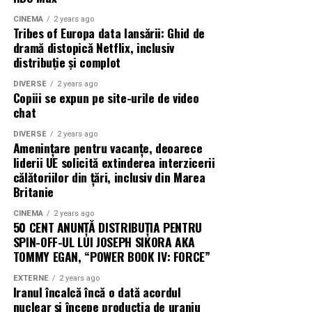
CINEMA
2 years ago
Tribes of Europa data lansării: Ghid de
dramă distopică Netflix, inclusiv
distribuție și complot
DIVERSE
2 years ago
Copiii se expun pe site-urile de video
chat
DIVERSE
2 years ago
Amenințare pentru vacanțe, deoarece
liderii UE solicită extinderea interzicerii
călătoriilor din țări, inclusiv din Marea
Britanie
CINEMA
2 years ago
50 CENT ANUNȚĂ DISTRIBUȚIA PENTRU
SPIN-OFF-UL LUI JOSEPH SIKORA AKA
TOMMY EGAN, “POWER BOOK IV: FORCE”
EXTERNE
2 years ago
Iranul încalcă încă o dată acordul
nuclear și începe producția de uraniu