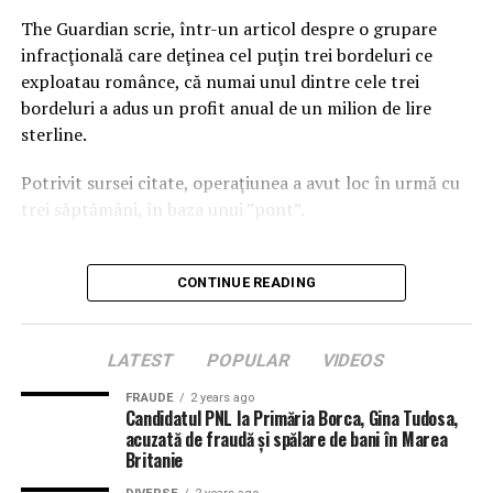
The Guardian scrie, într-un articol despre o grupare
infracţională care deţinea cel puţin trei bordeluri ce
exploatau românce, că numai unul dintre cele trei
bordeluri a adus un profit anual de un milion de lire
sterline.
Potrivit sursei citate, operaţiunea a avut loc în urmă cu
trei săptămâni, în baza unui ”pont”.
”La prima vedere nu arăta ca un loc în care aveau loc
infracţiuni şi o exploatare sexuală”, declară o specialistă
CONTINUE READING
în ajutarea victimelor traficului sexual, Cristina
Huddleston, care a luat parte la operaţiune.
LATEST
POPULAR
VIDEOS
Potrivit investigaţiei poliţiei, bordelul şi femeile
FRAUDE
2 years ago
dinăuntru se aflau sub controlul unei grupări
Candidatul PNL la Primăria Borca, Gina Tudosa,
infracţionale care deţinea cel puţin alte trei bordeluri în
acuzată de fraudă și spălare de bani în Marea
Britanie
care exploata românce.