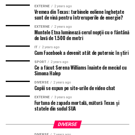
EXTERNE
2 years ago
Vremea din Texas: turbinele eoliene înghețate
sunt de vină pentru întreruperile de energie?
EXTERNE
2 years ago
Muntele Etna luminează cerul nopții cu o fântână
de lavă de 1.500 de metri
IT
2 years ago
Cum Facebook a devenit atât de puternic în știri
SPORT
2 years ago
Ce a făcut Serena Williams înainte de meciul cu
Simona Halep
DIVERSE
2 years ago
Copiii se expun pe site-urile de video chat
EXTERNE
3 years ago
Furtuna de zapada mortală, mătură Texas și
statele din sudul SUA
DIVERSE
DIVERSE
2 years ago