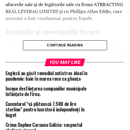
afacerile sale și de legăturile sale cu firma ATRRACTING
REAL LEVERAG LIMITED și cu Phillips Allan Eddie, care
anterior a fost condamnat pentru fraude.
Acuzațiile și investigațiile în curs
Fraude și spălare de bani:
Gina Tudosa este în
CONTINUE READING
centrul unor investigații în legătură cu fraudele și
spălarea de bani în Marea Britanie. Suma
YOU MAY LIKE
implicată depășește £260,000 de lire sterline.
Englezii au găsit remediul antistres ideal în
Legăturile cu Phillips Allan Eddie:
Phillips
pandemie: baie în marea rece ca gheața
Allan Eddie, asociat al Ginei Tudosa, a fost
Începe desființarea companiilor municipale
condamnat pentru fraude în trecut, ceea ce a
înființate de Firea.
adus și mai multă atenție asupra afacerilor sale.
Cancelarul “să plătească 7.500 de lire
Legăturile internaționale și contractele
sterline” pentru lucrătorii independenți în
buget
controversate
Crima Daphne Caruana Galizia: suspectul
Contractele firmelor:
Investigatorii analizează