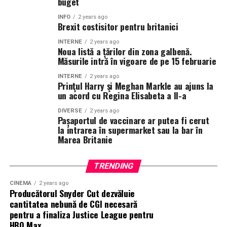
buget
INFO
2 years ago
Brexit costisitor pentru britanici
INTERNE
2 years ago
Noua listă a țărilor din zona galbenă.
Măsurile intră în vigoare de pe 15 februarie
INTERNE
2 years ago
Prinţul Harry şi Meghan Markle au ajuns la
un acord cu Regina Elisabeta a II-a
DIVERSE
2 years ago
Pașaportul de vaccinare ar putea fi cerut
la intrarea în supermarket sau la bar în
Marea Britanie
TRENDING
CINEMA
2 years ago
Producătorul Snyder Cut dezvăluie
cantitatea nebună de CGI necesară
pentru a finaliza Justice League pentru
HBO Max