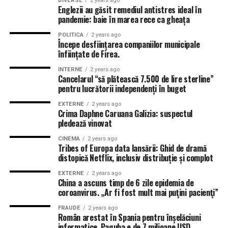
DIVERSE
2 years ago
Englezii au găsit remediul antistres ideal în
pandemie: baie în marea rece ca gheața
POLITICA
2 years ago
Începe desființarea companiilor municipale
înființate de Firea.
INTERNE
2 years ago
Cancelarul “să plătească 7.500 de lire sterline”
pentru lucrătorii independenți în buget
EXTERNE
2 years ago
Crima Daphne Caruana Galizia: suspectul
pledează vinovat
CINEMA
2 years ago
Tribes of Europa data lansării: Ghid de dramă
distopică Netflix, inclusiv distribuție și complot
EXTERNE
2 years ago
China a ascuns timp de 6 zile epidemia de
coroanvirus. „Ar fi fost mult mai puţini pacienţi”
FRAUDE
2 years ago
Român arestat în Spania pentru înșelăciuni
informatice. Paguba e de 7 milioane USD