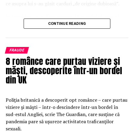
ce asupra lui s-au găsit carduri „de origine dubioasă”.
În toată lumea, au fost arestați 17 membri ai grupării,
iar încă doi se află în acest moment în libertate.
CONTINUE READING
Indivizii sunt bănuiți că între anii 2013-2018 ar fi vândut
mașini și produse electronice pe care nu le aveau, iar
produsele nu au fost niciodată livrate. Se foloseau de
FRAUDE
conturi fictive și emiteau facturi cu siglele unor
8 românce care purtau viziere şi
companii cunoscute. Banii obținuți erau apoi „spălați”
prin investiția în bitcoin și alte criptomonede.
măşti, descoperite într-un bordel
din UK
Românul și-ar fi însușit peste 640.000 de dolari și a
rămas în arest, în timp ce partenerul său a fost eliberat
sub cauțiune.
Poliţia britanică a descoperit opt românce – care purtau
viziere şi măşti – într-o descindere într-un bordel în
Sursa: The Olive Press, Pro TV
sud-estul Angliei, scrie The Guardian, care susține că
pandemia pare să uşureze activitatea traficanţilor
sexuali.