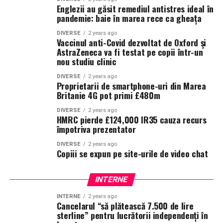
Englezii au găsit remediul antistres ideal în
pandemie: baie în marea rece ca gheața
DIVERSE
2 years ago
Vaccinul anti-Covid dezvoltat de Oxford şi
AstraZeneca va fi testat pe copii într-un
nou studiu clinic
DIVERSE
2 years ago
Proprietarii de smartphone-uri din Marea
Britanie 4G pot primi £480m
DIVERSE
2 years ago
HMRC pierde £124,000 IR35 cauza recurs
împotriva prezentator
DIVERSE
2 years ago
Copiii se expun pe site-urile de video chat
INTERNE
INTERNE
2 years ago
Cancelarul “să plătească 7.500 de lire
sterline” pentru lucrătorii independenți în