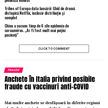
pledează vinovat
contractele dintre firma Ginei Tudosa din
Tribes of Europa data lansării: Ghid de dramă
România și firma din Marea Britanie în care
distopică Netflix, inclusiv distribuție și
aceasta este implicată.
complot
Neplata taxelor:
Există investigații în
China a ascuns timp de 6 zile epidemia de
coroanvirus. „Ar fi fost mult mai puţini
desfășurare privind neplata taxelor către
pacienţi”
instituțiile financiare din Marea Britanie, aducând
și mai multe întrebări cu privire la afacerile sale.
CLICK TO COMMENT
Acțiuni suplimentare și preocupări ale
autorităților române
Sumele mari de bani cash:
Autoritățile din
FRAUDE
Anchete în Italia privind posibile
România au fost sesizate în legătură cu sumele
mari de bani cash transportate de către Gina
fraude cu vaccinuri anti-COVID
Tudosa în țară, alimentând și mai mult
controversele legate de activitățile sale.
Evenimente organizate în Borca:
De asemenea,
Mai multe anchete se desfășoară în diferite regiuni
investigațiile acoperă evenimentele organizate de