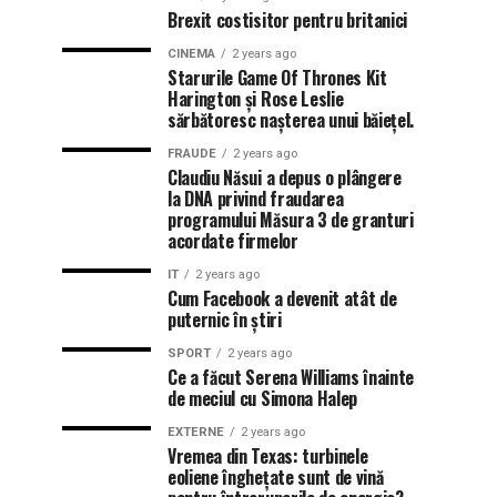
Brexit costisitor pentru britanici
CINEMA
2 years ago
Starurile Game Of Thrones Kit
Harington și Rose Leslie
sărbătoresc nașterea unui băiețel.
FRAUDE
2 years ago
Claudiu Năsui a depus o plângere
la DNA privind fraudarea
programului Măsura 3 de granturi
acordate firmelor
IT
2 years ago
Cum Facebook a devenit atât de
puternic în știri
SPORT
2 years ago
Ce a făcut Serena Williams înainte
de meciul cu Simona Halep
EXTERNE
2 years ago
Vremea din Texas: turbinele
eoliene înghețate sunt de vină