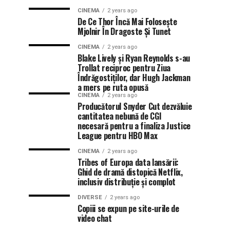
CINEMA
2 years ago
De Ce Thor Încă Mai Folosește
Mjolnir În Dragoste Și Tunet
CINEMA
2 years ago
Blake Lively și Ryan Reynolds s-au
Trollat reciproc pentru Ziua
Îndrăgostiților, dar Hugh Jackman
a mers pe ruta opusă
CINEMA
2 years ago
Producătorul Snyder Cut dezvăluie
cantitatea nebună de CGI
necesară pentru a finaliza Justice
League pentru HBO Max
CINEMA
2 years ago
Tribes of Europa data lansării:
Ghid de dramă distopică Netflix,
inclusiv distribuție și complot
DIVERSE
2 years ago
Copiii se expun pe site-urile de
video chat