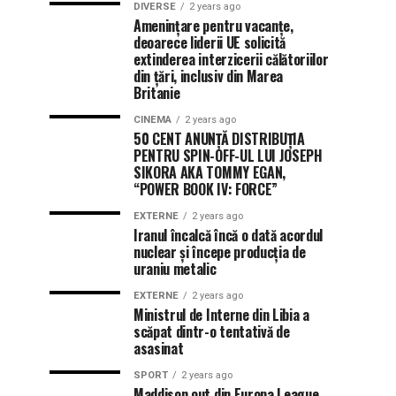
DIVERSE
2 years ago
Amenințare pentru vacanțe,
deoarece liderii UE solicită
extinderea interzicerii călătoriilor
din țări, inclusiv din Marea
Britanie
CINEMA
2 years ago
50 CENT ANUNȚĂ DISTRIBUȚIA
PENTRU SPIN-OFF-UL LUI JOSEPH
SIKORA AKA TOMMY EGAN,
“POWER BOOK IV: FORCE”
EXTERNE
2 years ago
Iranul încalcă încă o dată acordul
nuclear și începe producția de
uraniu metalic
EXTERNE
2 years ago
Ministrul de Interne din Libia a
scăpat dintr-o tentativă de
asasinat
SPORT
2 years ago
Maddison out din Europa League