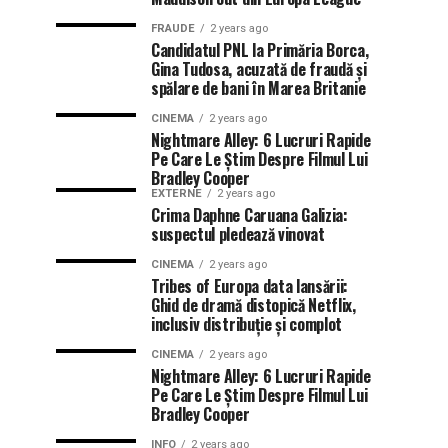
FRAUDE
2 years ago
Candidatul PNL la Primăria Borca,
Gina Tudosa, acuzată de fraudă și
spălare de bani în Marea Britanie
CINEMA
2 years ago
Nightmare Alley: 6 Lucruri Rapide
Pe Care Le Știm Despre Filmul Lui
Bradley Cooper
EXTERNE
2 years ago
Crima Daphne Caruana Galizia:
suspectul pledează vinovat
CINEMA
2 years ago
Tribes of Europa data lansării:
Ghid de dramă distopică Netflix,
inclusiv distribuție și complot
CINEMA
2 years ago
Nightmare Alley: 6 Lucruri Rapide
Pe Care Le Știm Despre Filmul Lui
Bradley Cooper
INFO
2 years ago