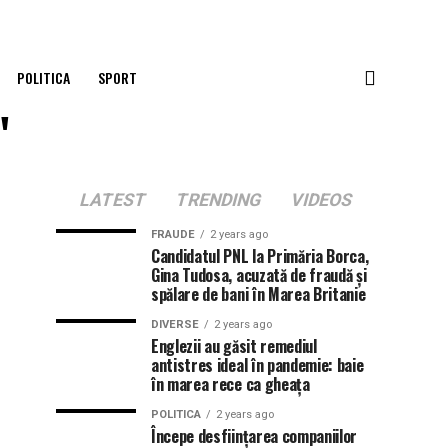
POLITICA
SPORT
"
LATEST
TRENDING
VIDEOS
FRAUDE
2 years ago
Candidatul PNL la Primăria Borca,
Gina Tudosa, acuzată de fraudă și
spălare de bani în Marea Britanie
DIVERSE
2 years ago
Englezii au găsit remediul
antistres ideal în pandemie: baie
în marea rece ca gheața
POLITICA
2 years ago
Începe desființarea companiilor