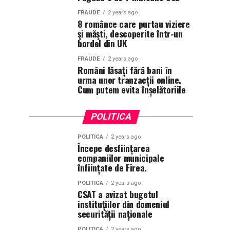
FRAUDE
2 years ago
8 românce care purtau viziere
şi măşti, descoperite într-un
bordel din UK
FRAUDE
2 years ago
Români lăsați fără bani în
urma unor tranzacții online.
Cum putem evita înșelătoriile
POLITICA
POLITICA
2 years ago
Începe desființarea
companiilor municipale
înființate de Firea.
POLITICA
2 years ago
CSAT a avizat bugetul
instituțiilor din domeniul
securității naționale
POLITICA
2 years ago