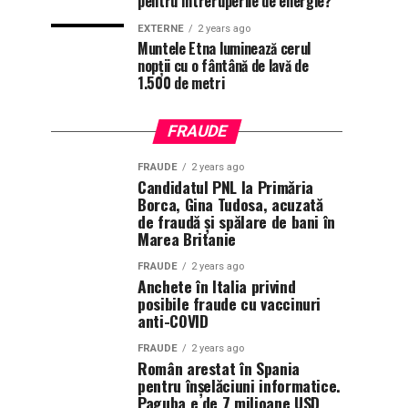
pentru întreruperile de energie?
EXTERNE
2 years ago
Muntele Etna luminează cerul
nopții cu o fântână de lavă de
1.500 de metri
FRAUDE
FRAUDE
2 years ago
Candidatul PNL la Primăria
Borca, Gina Tudosa, acuzată
de fraudă și spălare de bani în
Marea Britanie
FRAUDE
2 years ago
Anchete în Italia privind
posibile fraude cu vaccinuri
anti-COVID
FRAUDE
2 years ago
Român arestat în Spania
pentru înșelăciuni informatice.
Paguba e de 7 milioane USD