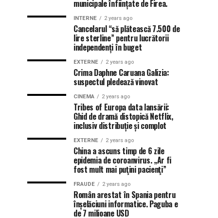
municipale înființate de Firea.
INTERNE
2 years ago
Cancelarul “să plătească 7.500 de
lire sterline” pentru lucrătorii
independenți în buget
EXTERNE
2 years ago
Crima Daphne Caruana Galizia:
suspectul pledează vinovat
CINEMA
2 years ago
Tribes of Europa data lansării:
Ghid de dramă distopică Netflix,
inclusiv distribuție și complot
EXTERNE
2 years ago
China a ascuns timp de 6 zile
epidemia de coroanvirus. „Ar fi
fost mult mai puţini pacienţi”
FRAUDE
2 years ago
Român arestat în Spania pentru
înșelăciuni informatice. Paguba e
de 7 milioane USD