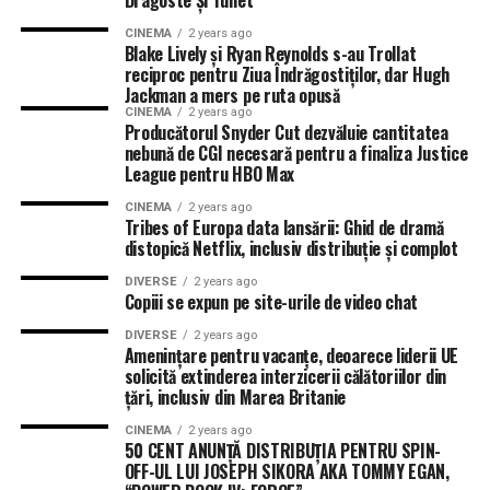
Dragoste Și Tunet
CINEMA
2 years ago
Blake Lively și Ryan Reynolds s-au Trollat
reciproc pentru Ziua Îndrăgostiților, dar Hugh
Jackman a mers pe ruta opusă
CINEMA
2 years ago
Producătorul Snyder Cut dezvăluie cantitatea
nebună de CGI necesară pentru a finaliza Justice
League pentru HBO Max
CINEMA
2 years ago
Tribes of Europa data lansării: Ghid de dramă
distopică Netflix, inclusiv distribuție și complot
DIVERSE
2 years ago
Copiii se expun pe site-urile de video chat
DIVERSE
2 years ago
Amenințare pentru vacanțe, deoarece liderii UE
solicită extinderea interzicerii călătoriilor din
țări, inclusiv din Marea Britanie
CINEMA
2 years ago
50 CENT ANUNȚĂ DISTRIBUȚIA PENTRU SPIN-
OFF-UL LUI JOSEPH SIKORA AKA TOMMY EGAN,