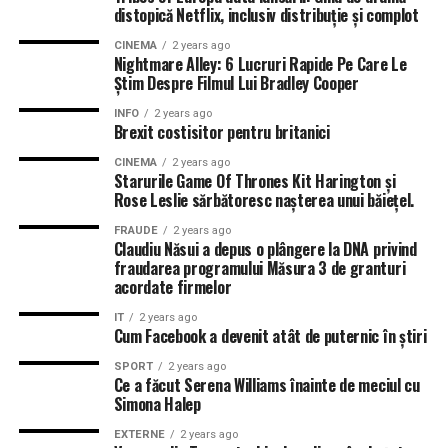
distopică Netflix, inclusiv distribuție și complot
CINEMA
2 years ago
Nightmare Alley: 6 Lucruri Rapide Pe Care Le
Știm Despre Filmul Lui Bradley Cooper
INFO
2 years ago
Brexit costisitor pentru britanici
CINEMA
2 years ago
Starurile Game Of Thrones Kit Harington și
Rose Leslie sărbătoresc nașterea unui băiețel.
FRAUDE
2 years ago
Claudiu Năsui a depus o plângere la DNA privind
fraudarea programului Măsura 3 de granturi
acordate firmelor
IT
2 years ago
Cum Facebook a devenit atât de puternic în știri
SPORT
2 years ago
Ce a făcut Serena Williams înainte de meciul cu
Simona Halep
EXTERNE
2 years ago