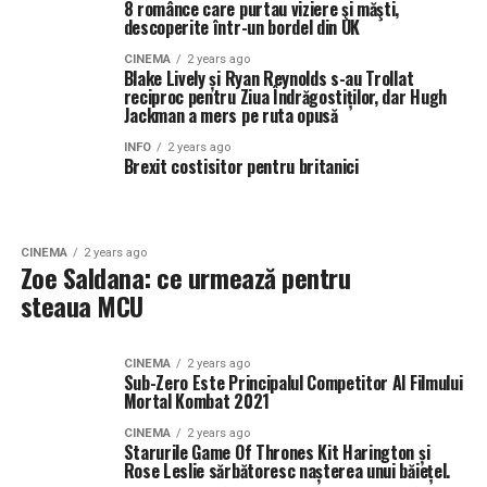
8 românce care purtau viziere şi măşti,
descoperite într-un bordel din UK
CINEMA
2 years ago
Blake Lively și Ryan Reynolds s-au Trollat
reciproc pentru Ziua Îndrăgostiților, dar Hugh
Jackman a mers pe ruta opusă
INFO
2 years ago
Brexit costisitor pentru britanici
CINEMA
2 years ago
Zoe Saldana: ce urmează pentru
steaua MCU
CINEMA
2 years ago
Sub-Zero Este Principalul Competitor Al Filmului
Mortal Kombat 2021
CINEMA
2 years ago
Starurile Game Of Thrones Kit Harington și
Rose Leslie sărbătoresc nașterea unui băiețel.