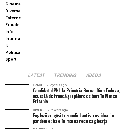
Cinema
Diverse
Externe
Fraude
Info
Interne
It
Politica
Sport
LATEST
TRENDING
VIDEOS
FRAUDE
2 years ago
Candidatul PNL la Primăria Borca, Gina Tudosa,
acuzată de fraudă și spălare de bani în Marea
Britanie
DIVERSE
2 years ago
Englezii au găsit remediul antistres ideal în
pandemie: baie în marea rece ca gheața