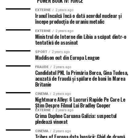
“POWER BOOK IV: FORCE”
EXTERNE
2 years ago
Iranul încalcă încă o dată acordul nuclear și
începe producția de uraniu metalic
EXTERNE
2 years ago
Ministrul de Interne din Libia a scăpat dintr-o
tentativă de asasinat
SPORT
2 years ago
Maddison out din Europa League
FRAUDE
2 years ago
Candidatul PNL la Primăria Borca, Gina Tudosa,
acuzată de fraudă și spălare de bani în Marea
Britanie
CINEMA
2 years ago
Nightmare Alley: 6 Lucruri Rapide Pe Care Le
Știm Despre Filmul Lui Bradley Cooper
EXTERNE
2 years ago
Crima Daphne Caruana Galizia: suspectul
pledează vinovat
CINEMA
2 years ago
Tribes of Europa data lansării: Ghid de dramă