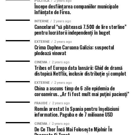
POLITICA
2 years ago
Începe desființarea companiilor municipale
înființate de Firea.
INTERNE
2 years ago
Cancelarul “să plătească 7.500 de lire sterline”
pentru lucrătorii independenți în buget
EXTERNE
2 years ago
Crima Daphne Caruana Galizia: suspectul
pledează vinovat
CINEMA
2 years ago
Tribes of Europa data lansării: Ghid de dramă
distopică Netflix, inclusiv distribuție și complot
EXTERNE
2 years ago
China a ascuns timp de 6 zile epidemia de
coroanvirus. „Ar fi fost mult mai puţini pacienţi”
FRAUDE
2 years ago
Român arestat în Spania pentru înșelăciuni
informatice. Paguba e de 7 milioane USD
CINEMA
2 years ago
De Ce Thor Încă Mai Folosește Mjolnir În