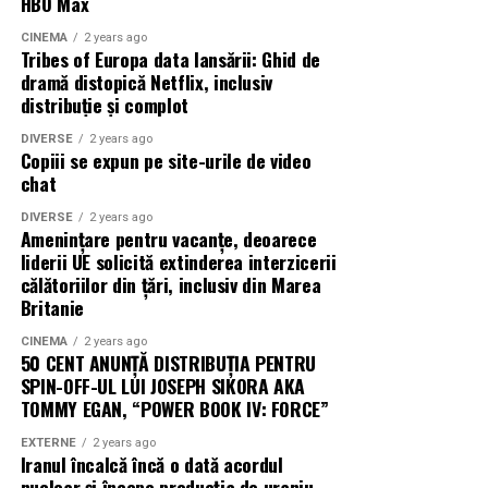
HBO Max
CINEMA
2 years ago
Tribes of Europa data lansării: Ghid de
dramă distopică Netflix, inclusiv
distribuție și complot
DIVERSE
2 years ago
Copiii se expun pe site-urile de video
chat
DIVERSE
2 years ago
Amenințare pentru vacanțe, deoarece
liderii UE solicită extinderea interzicerii
călătoriilor din țări, inclusiv din Marea
Britanie
CINEMA
2 years ago
50 CENT ANUNȚĂ DISTRIBUȚIA PENTRU
SPIN-OFF-UL LUI JOSEPH SIKORA AKA
TOMMY EGAN, “POWER BOOK IV: FORCE”
EXTERNE
2 years ago
Iranul încalcă încă o dată acordul
nuclear și începe producția de uraniu