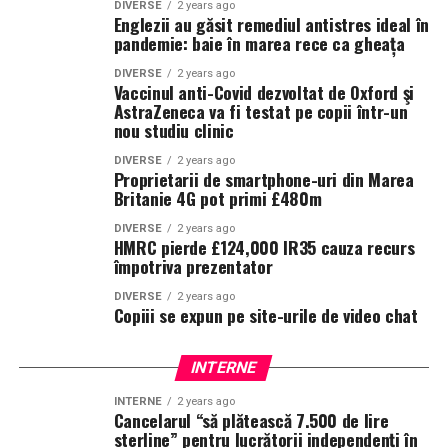
DIVERSE
2 years ago
Englezii au găsit remediul antistres ideal în
pandemie: baie în marea rece ca gheața
DIVERSE
2 years ago
Vaccinul anti-Covid dezvoltat de Oxford şi
AstraZeneca va fi testat pe copii într-un
nou studiu clinic
DIVERSE
2 years ago
Proprietarii de smartphone-uri din Marea
Britanie 4G pot primi £480m
DIVERSE
2 years ago
HMRC pierde £124,000 IR35 cauza recurs
împotriva prezentator
DIVERSE
2 years ago
Copiii se expun pe site-urile de video chat
INTERNE
INTERNE
2 years ago
Cancelarul “să plătească 7.500 de lire
sterline” pentru lucrătorii independenți în