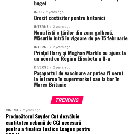
buget
INFO
2 years ago
Brexit costisitor pentru britanici
INTERNE
2 years ago
Noua listă a țărilor din zona galbenă.
Măsurile intră în vigoare de pe 15 februarie
INTERNE
2 years ago
Prinţul Harry şi Meghan Markle au ajuns la
un acord cu Regina Elisabeta a II-a
DIVERSE
2 years ago
Pașaportul de vaccinare ar putea fi cerut
la intrarea în supermarket sau la bar în
Marea Britanie
TRENDING
CINEMA
2 years ago
Producătorul Snyder Cut dezvăluie
cantitatea nebună de CGI necesară
pentru a finaliza Justice League pentru