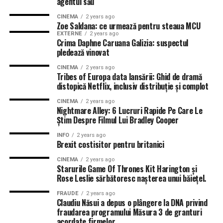
agentul său
CINEMA
2 years ago
Zoe Saldana: ce urmează pentru steaua MCU
EXTERNE
2 years ago
Crima Daphne Caruana Galizia: suspectul
pledează vinovat
CINEMA
2 years ago
Tribes of Europa data lansării: Ghid de dramă
distopică Netflix, inclusiv distribuție și complot
CINEMA
2 years ago
Nightmare Alley: 6 Lucruri Rapide Pe Care Le
Știm Despre Filmul Lui Bradley Cooper
INFO
2 years ago
Brexit costisitor pentru britanici
CINEMA
2 years ago
Starurile Game Of Thrones Kit Harington și
Rose Leslie sărbătoresc nașterea unui băiețel.
FRAUDE
2 years ago
Claudiu Năsui a depus o plângere la DNA privind
fraudarea programului Măsura 3 de granturi
acordate firmelor