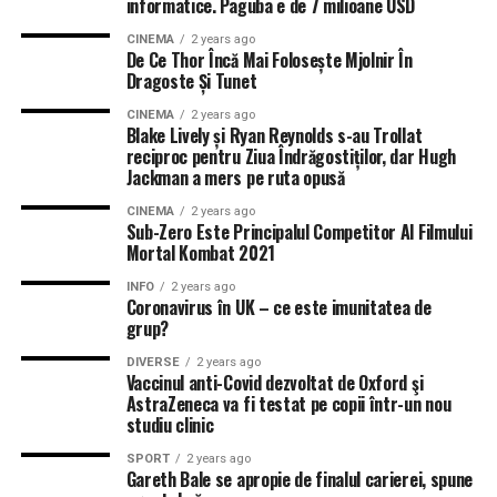
Alisson: Tatăl portarului de la Liverpool a murit într-un
informatice. Paguba e de 7 milioane USD
accident tragic în Brazilia
CINEMA
2 years ago
De Ce Thor Încă Mai Folosește Mjolnir În
DON'T MISS
Dragoste Și Tunet
Ce a făcut Serena Williams înainte de meciul cu Simona
Halep
CINEMA
2 years ago
Blake Lively și Ryan Reynolds s-au Trollat
reciproc pentru Ziua Îndrăgostiților, dar Hugh
Jackman a mers pe ruta opusă
CINEMA
2 years ago
Sub-Zero Este Principalul Competitor Al Filmului
Mortal Kombat 2021
INFO
2 years ago
Coronavirus în UK – ce este imunitatea de
grup?
DIVERSE
2 years ago
Vaccinul anti-Covid dezvoltat de Oxford şi
AstraZeneca va fi testat pe copii într-un nou
studiu clinic
SPORT
2 years ago
Gareth Bale se apropie de finalul carierei, spune