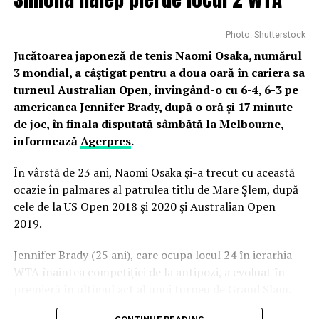
cel mai scump jucător din istorie. Despărțirea s-a lăsat și
cu procese, dar Neymar a fost o țintă recentă pentru FC
Photo: Shutterstock
Barcelona în ultimele perioade de mercato.
Jucătoarea japoneză de tenis Naomi Osaka, numărul
3 mondial, a câştigat pentru a doua oară în cariera sa
FC Barcelona este favorită să câștige meciul
de marți,
turneul Australian Open, învingând-o cu 6-4, 6-3 pe
având cota 2.02. Rezultatul de egalitate are cota 4.05,
americanca Jennifer Brady, după o oră şi 17 minute
iar victoria francezilor are 3.35. Când vine vorba de
de joc, în finala disputată sâmbătă la Melbourne,
cotele de calificare, ambele au 1.90.
informează
Agerpres
.
Așadar, este un duel al cărui rezultat e destul de dificil
În vârstă de 23 ani, Naomi Osaka şi-a trecut cu această
de anticipat, dar sunt șanse mari ca meciul să fie
ocazie în palmares al patrulea titlu de Mare Şlem, după
spectaculos. Ultimele două meciuri dintre cele două
cele de la US Open 2018 şi 2020 şi Australian Open
echipe au rămas în istorie. În 2017, tot în optimi, PSG a
2019.
câștigat turul cu 4-0, dar
FC Barcelona a întors
incredibil și a câștigat cu 6-1
. Protagonist a fost și
Jennifer Brady (25 ani), care ocupa locul 24 în ierarhia
Neymar, cu două goluri în minutele 88 și 90+1.
WTA înaintea competiţiei de la antipozi, a evoluat în
premieră în ultimul act al unui turneu de Grand Slam.
În total, FC Barcelona a învins PSG de 5 ori, trei meciuri
s-au terminat la egalitate, iar francezii s-au impus de