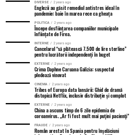
victorii la rând în toate competițiile, inclusiv
un succes
DIVERSE
2 years ago
de asemenea, în afara.
cu 2-0 în fața celor de la FC Barcelona
Englezii au găsit remediul antistres ideal în
. În schimb,
pandemie: baie în marea rece ca gheața
Dortmund are un sezon marcat de inconstanță.
POLITICA
2 years ago
Chiar și așa, nemții sunt considerați favoriți la calificarea
Începe desființarea companiilor municipale
înființate de Firea.
în faza următoare, având cota 1.70. Sevilla are cota 2.16
pentru calificare, dar pornește ca favorită în partida de
INTERNE
2 years ago
Cancelarul “să plătească 7.500 de lire sterline”
miercuri. Andaluzii au cota 2.35 pentru victorie, 3.40 are
pentru lucrătorii independenți în buget
egalul, iar victoria nemților are 3.15.
EXTERNE
2 years ago
Crima Daphne Caruana Galizia: suspectul
Cele două echipe s-au mai întâlnit în 2010, în grupele
pledează vinovat
Europa League. La Sevilla, scorul a fost 2-2, în timp ce în
deplasare de la Dortmund spaniolii s-au impus cu 1-0.
CINEMA
2 years ago
Tribes of Europa data lansării: Ghid de dramă
distopică Netflix, inclusiv distribuție și complot
Sursa: A1.ro
EXTERNE
2 years ago
China a ascuns timp de 6 zile epidemia de
coroanvirus. „Ar fi fost mult mai puţini pacienţi”
RELATED TOPICS:
FRAUDE
2 years ago
Român arestat în Spania pentru înșelăciuni
UP NEXT