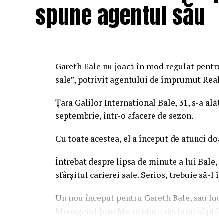
spune agentul său
Naomi Osaka a jucat pe partea de tablou a 
Serena Williams. Americanca a fost învins
Sursa:Digi24
Gareth Bale nu joacă în mod regulat pentru
sale”, potrivit agentului de împrumut Rea
Țara Galilor International Bale, 31, s-a al
septembrie, într-o afacere de sezon.
Cu toate acestea, el a început de atunci d
Întrebat despre lipsa de minute a lui Bale,
sfârșitul carierei sale. Serios, trebuie să-l
Un nou început pentru Gareth Bale, sau lu
Managerul Jose Mourinho a declarat săptăm