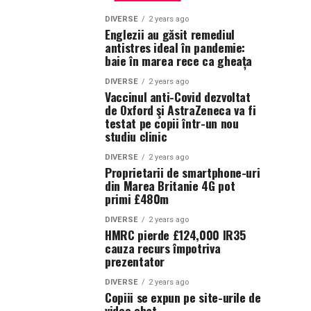
DIVERSE
2 years ago
Englezii au găsit remediul
antistres ideal în pandemie:
baie în marea rece ca gheața
DIVERSE
2 years ago
Vaccinul anti-Covid dezvoltat
de Oxford şi AstraZeneca va fi
testat pe copii într-un nou
studiu clinic
DIVERSE
2 years ago
Proprietarii de smartphone-uri
din Marea Britanie 4G pot
primi £480m
DIVERSE
2 years ago
HMRC pierde £124,000 IR35
cauza recurs împotriva
prezentator
DIVERSE
2 years ago
Copiii se expun pe site-urile de
video chat