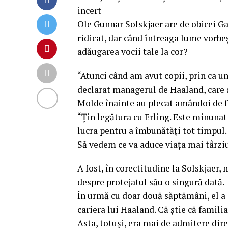
incert
Ole Gunnar Solskjaer are de obicei Ga
ridicat, dar când întreaga lume vorbeșt
adăugarea vocii tale la cor?
“Atunci când am avut copii, prin ca u
declarat managerul de Haaland, care a
Molde înainte au plecat amândoi de f
“Țin legătura cu Erling. Este minunat 
lucra pentru a îmbunătăți tot timpul.
Să vedem ce va aduce viața mai târziu
A fost, în corectitudine la Solskjaer,
despre protejatul său o singură dată.
În urmă cu doar două săptămâni, el a 
cariera lui Haaland. Că știe că famili
Asta, totuși, era mai de admitere dire