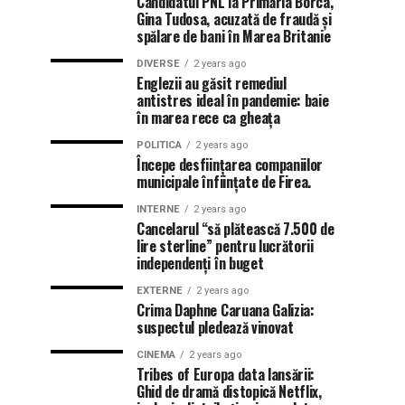
Candidatul PNL la Primăria Borca,
Gina Tudosa, acuzată de fraudă și
spălare de bani în Marea Britanie
DIVERSE
2 years ago
Englezii au găsit remediul
antistres ideal în pandemie: baie
în marea rece ca gheața
POLITICA
2 years ago
Începe desființarea companiilor
municipale înființate de Firea.
INTERNE
2 years ago
Cancelarul “să plătească 7.500 de
lire sterline” pentru lucrătorii
independenți în buget
EXTERNE
2 years ago
Crima Daphne Caruana Galizia:
suspectul pledează vinovat
CINEMA
2 years ago
Tribes of Europa data lansării:
Ghid de dramă distopică Netflix,