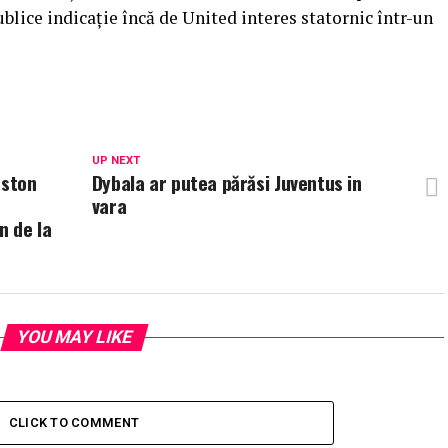
blice indicație încă de United interes statornic într-un
UP NEXT
Aston
Dybala ar putea părăsi Juventus in
vara
n de la
YOU MAY LIKE
CLICK TO COMMENT