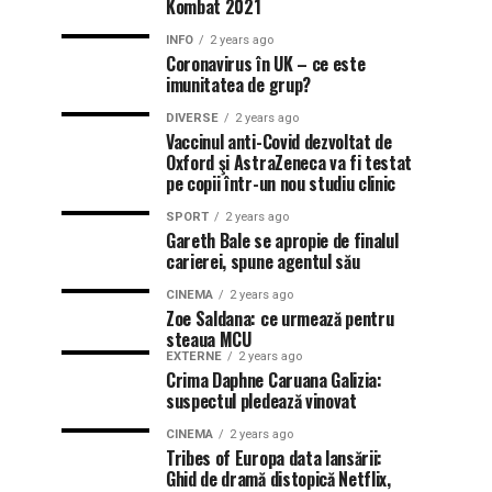
Kombat 2021
INFO
2 years ago
Coronavirus în UK – ce este
imunitatea de grup?
DIVERSE
2 years ago
Vaccinul anti-Covid dezvoltat de
Oxford şi AstraZeneca va fi testat
pe copii într-un nou studiu clinic
SPORT
2 years ago
Gareth Bale se apropie de finalul
carierei, spune agentul său
CINEMA
2 years ago
Zoe Saldana: ce urmează pentru
steaua MCU
EXTERNE
2 years ago
Crima Daphne Caruana Galizia:
suspectul pledează vinovat
CINEMA
2 years ago
Tribes of Europa data lansării:
Ghid de dramă distopică Netflix,