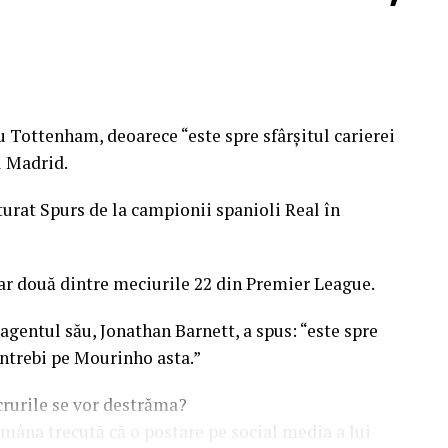
Simonei Halep, care a fost eliminată în sferturi de
ă de Osaka în semifinale.
 Tottenham, deoarece “este spre sfârșitul carierei
l Madrid.
ăturat Spurs de la campionii spanioli Real în
oar două dintre meciurile 22 din Premier League.
 agentul său, Jonathan Barnett, a spus: “este spre
 întrebi pe Mourinho asta.”
crurile se vor destrăma?
âna trecută că o postare pe social media a lui