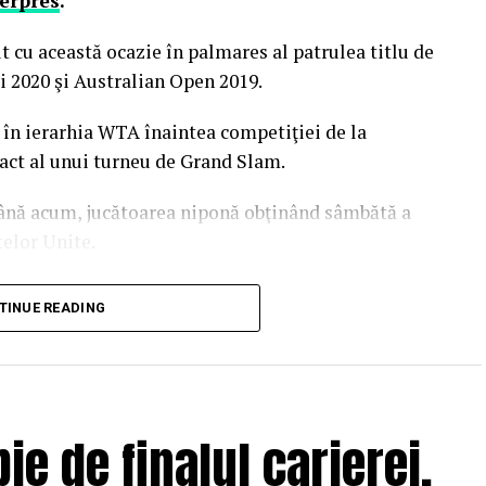
erpres
.
t cu această ocazie în palmares al patrulea titlu de
i 2020 şi Australian Open 2019.
4 în ierarhia WTA înaintea competiţiei de la
 act al unui turneu de Grand Slam.
 până acum, jucătoarea niponă obţinând sâmbătă a
telor Unite.
arce acasă cu cec în valoare de 2,75 milioane de
TINUE READING
fost recompensată cu 1,5 milioane de dolari
WTA
ie de finalul carierei,
, trecând pe 2, în locul Simonei Halep care
Barty.