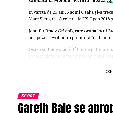
sâmbătă la Melbourne, informează
Ag
În vârstă de 23 ani, Naomi Osaka şi-a trecu
Mare Şlem, după cele de la US Open 2018 ş
Jennifer Brady (25 ani), care ocupa locul 2
antipozi, a evoluat în premieră în ultimul
Osaka şi Brady s-au întâlnit de patru ori
treia sa victorie în faţa reprezentantei Sta
Câştigătoarea Australian Open 2021 se înto
CON
dolari australieni, în timp ce finalista a 
australieni.
Simona Halep pierde locul 2 
SPORT
Gareth Bale se aprop
Osaka avansează un loc în clasamentul WTA
coboară pe 3. Lider WTA rămâne Ashleigh 