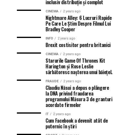
inclusiv distribuție și complot
CINEMA
2 years ago
Nightmare Alley: 6 Lucruri Rapide
Pe Care Le Știm Despre Filmul Lui
Bradley Cooper
INFO
2 years ago
Brexit costisitor pentru britanici
CINEMA
2 years ago
Starurile Game Of Thrones Kit
Harington și Rose Leslie
sărbătoresc nașterea unui băiețel.
FRAUDE
2 years ago
Claudiu Năsui a depus o plângere
la DNA privind fraudarea
programului Măsura 3 de granturi
acordate firmelor
IT
2 years ago
Cum Facebook a devenit atât de
puternic în știri