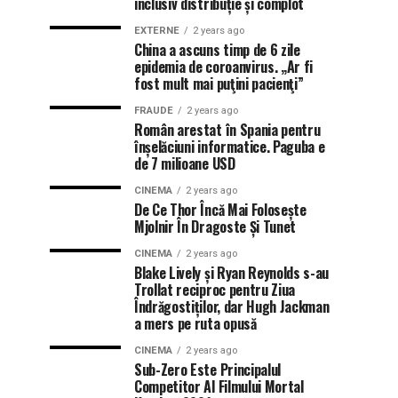
inclusiv distribuție și complot
EXTERNE
2 years ago
China a ascuns timp de 6 zile
epidemia de coroanvirus. „Ar fi
fost mult mai puţini pacienţi”
FRAUDE
2 years ago
Român arestat în Spania pentru
înșelăciuni informatice. Paguba e
de 7 milioane USD
CINEMA
2 years ago
De Ce Thor Încă Mai Folosește
Mjolnir În Dragoste Și Tunet
CINEMA
2 years ago
Blake Lively și Ryan Reynolds s-au
Trollat reciproc pentru Ziua
Îndrăgostiților, dar Hugh Jackman
a mers pe ruta opusă
CINEMA
2 years ago
Sub-Zero Este Principalul
Competitor Al Filmului Mortal