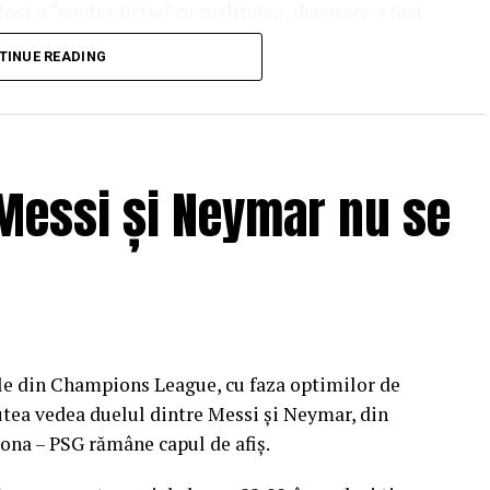
fost o “contradicție” cu realitatea, deoarece a fost
ttenham FA Cup la Everton o zi mai târziu.
TINUE READING
 71, cu Tottenham deja 3-0 la Manchester City,
âmplat cu el?- a câștigat mai multe trofee în
 Messi și Neymar nu se
 istorie.
ere financiar și are destui bani pentru tot restul
a că este ceea ce sa întâmplat cu el.”
 Southampton în 2007, înainte de mutarea sa de 85 de
13, a câștigat patru ligi ale Campionilor și două
le din Champions League, cu faza optimilor de
putea vedea duelul dintre Messi și Neymar, din
lona – PSG rămâne capul de afiș.