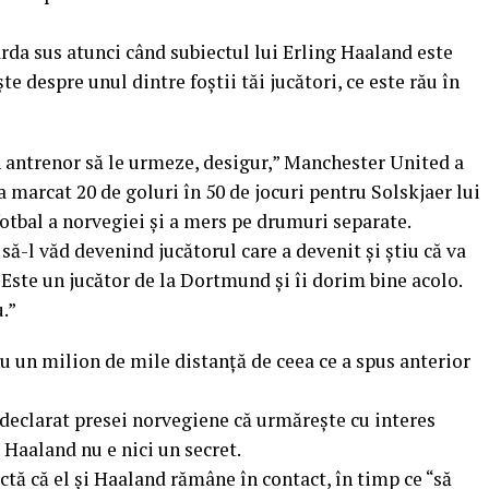
rda sus atunci când subiectul lui Erling Haaland este
e despre unul dintre foștii tăi jucători, ce este rău în
n antrenor să le urmeze, desigur,” Manchester United a
 marcat 20 de goluri în 50 de jocuri pentru Solskjaer lui
otbal a norvegiei și a mers pe drumuri separate.
să-l văd devenind jucătorul care a devenit și știu că va
 Este un jucător de la Dortmund și îi dorim bine acolo.
.”
 nu un milion de mile distanță de ceea ce a spus anterior
declarat presei norvegiene că urmărește cu interes
a Haaland nu e nici un secret.
ctă că el și Haaland rămâne în contact, în timp ce “să