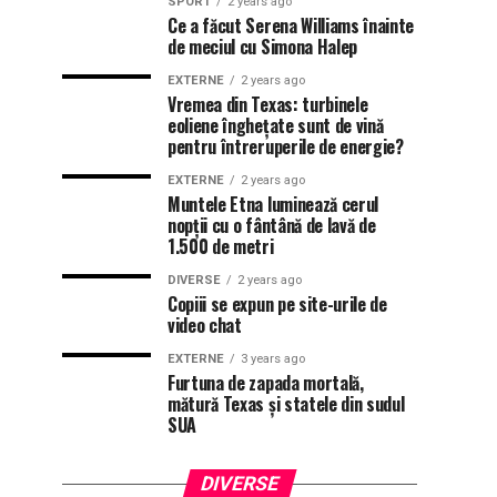
SPORT
2 years ago
Ce a făcut Serena Williams înainte
de meciul cu Simona Halep
EXTERNE
2 years ago
Vremea din Texas: turbinele
eoliene înghețate sunt de vină
pentru întreruperile de energie?
EXTERNE
2 years ago
Muntele Etna luminează cerul
nopții cu o fântână de lavă de
1.500 de metri
DIVERSE
2 years ago
Copiii se expun pe site-urile de
video chat
EXTERNE
3 years ago
Furtuna de zapada mortală,
mătură Texas și statele din sudul
SUA
DIVERSE