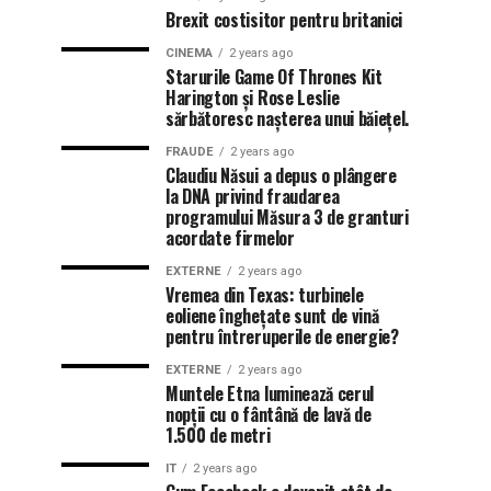
Brexit costisitor pentru britanici
CINEMA
2 years ago
Starurile Game Of Thrones Kit
Harington și Rose Leslie
sărbătoresc nașterea unui băiețel.
FRAUDE
2 years ago
Claudiu Năsui a depus o plângere
la DNA privind fraudarea
programului Măsura 3 de granturi
acordate firmelor
EXTERNE
2 years ago
Vremea din Texas: turbinele
eoliene înghețate sunt de vină
pentru întreruperile de energie?
EXTERNE
2 years ago
Muntele Etna luminează cerul
nopții cu o fântână de lavă de
1.500 de metri
IT
2 years ago