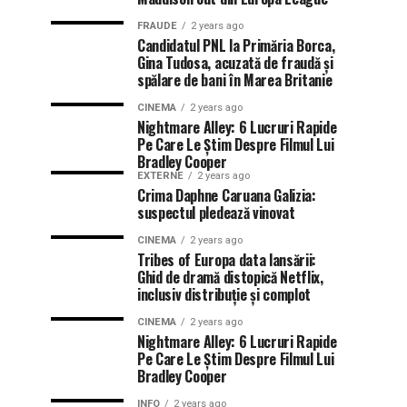
FRAUDE
2 years ago
Candidatul PNL la Primăria Borca,
Gina Tudosa, acuzată de fraudă și
spălare de bani în Marea Britanie
CINEMA
2 years ago
Nightmare Alley: 6 Lucruri Rapide
Pe Care Le Știm Despre Filmul Lui
Bradley Cooper
EXTERNE
2 years ago
Crima Daphne Caruana Galizia:
suspectul pledează vinovat
CINEMA
2 years ago
Tribes of Europa data lansării:
Ghid de dramă distopică Netflix,
inclusiv distribuție și complot
CINEMA
2 years ago
Nightmare Alley: 6 Lucruri Rapide
Pe Care Le Știm Despre Filmul Lui
Bradley Cooper
INFO
2 years ago