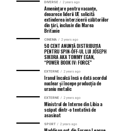
DIVERSE
2 years ago
Amenințare pentru vacanțe,
deoarece liderii UE solicită
extinderea interzicerii călătoriilor
din țări, inclusiv din Marea
Britanie
CINEMA
2 years ago
50 CENT ANUNȚĂ DISTRIBUȚIA
PENTRU SPIN-OFF-UL LUI JOSEPH
SIKORA AKA TOMMY EGAN,
“POWER BOOK IV: FORCE”
EXTERNE
2 years ago
Iranul încalcă încă o dată acordul
nuclear și începe producția de
uraniu metalic
EXTERNE
2 years ago
Ministrul de Interne din Libia a
scăpat dintr-o tentativă de
asasinat
SPORT
2 years ago
Maddison out din Europa League