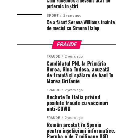
Cum Facebook a devenit atât de
puternic în știri
SPORT
2 years ago
Ce a făcut Serena Williams înainte
de meciul cu Simona Halep
FRAUDE
FRAUDE
2 years ago
Candidatul PNL la Primăria
Borca, Gina Tudosa, acuzată
de fraudă și spălare de bani în
Marea Britanie
FRAUDE
2 years ago
Anchete în Italia privind
posibile fraude cu vaccinuri
anti-COVID
FRAUDE
2 years ago
Român arestat în Spania
pentru înșelăciuni informatice.
Paguba e de 7 milioane USD