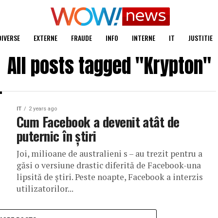
DIVERSE
EXTERNE
FRAUDE
INFO
INTERNE
IT
JUSTITIE
All posts tagged "Krypton"
IT
2 years ago
Cum Facebook a devenit atât de
puternic în știri
Joi, milioane de australieni s – au trezit pentru a
găsi o versiune drastic diferită de Facebook-una
lipsită de știri. Peste noapte, Facebook a interzis
utilizatorilor...