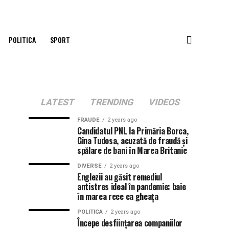
POLITICA
SPORT
LATEST
TRENDING
VIDEOS
FRAUDE
2 years ago
Candidatul PNL la Primăria Borca,
Gina Tudosa, acuzată de fraudă și
spălare de bani în Marea Britanie
DIVERSE
2 years ago
Englezii au găsit remediul
antistres ideal în pandemie: baie
în marea rece ca gheața
POLITICA
2 years ago
Începe desființarea companiilor