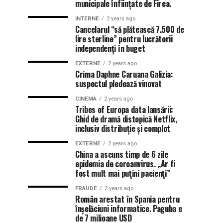
municipale înființate de Firea.
INTERNE
2 years ago
Cancelarul “să plătească 7.500 de
lire sterline” pentru lucrătorii
independenți în buget
EXTERNE
2 years ago
Crima Daphne Caruana Galizia:
suspectul pledează vinovat
CINEMA
2 years ago
Tribes of Europa data lansării:
Ghid de dramă distopică Netflix,
inclusiv distribuție și complot
EXTERNE
2 years ago
China a ascuns timp de 6 zile
epidemia de coroanvirus. „Ar fi
fost mult mai puţini pacienţi”
FRAUDE
2 years ago
Român arestat în Spania pentru
înșelăciuni informatice. Paguba e
de 7 milioane USD