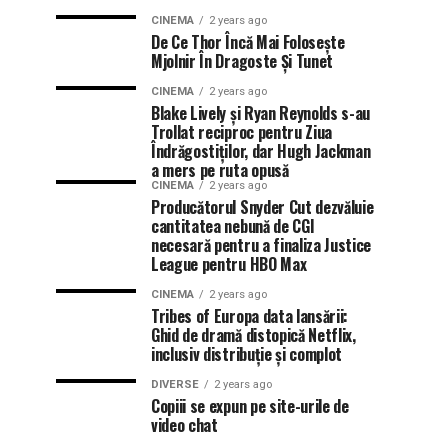
CINEMA
2 years ago
De Ce Thor Încă Mai Folosește
Mjolnir În Dragoste Și Tunet
CINEMA
2 years ago
Blake Lively și Ryan Reynolds s-au
Trollat reciproc pentru Ziua
Îndrăgostiților, dar Hugh Jackman
a mers pe ruta opusă
CINEMA
2 years ago
Producătorul Snyder Cut dezvăluie
cantitatea nebună de CGI
necesară pentru a finaliza Justice
League pentru HBO Max
CINEMA
2 years ago
Tribes of Europa data lansării:
Ghid de dramă distopică Netflix,
inclusiv distribuție și complot
DIVERSE
2 years ago
Copiii se expun pe site-urile de
video chat