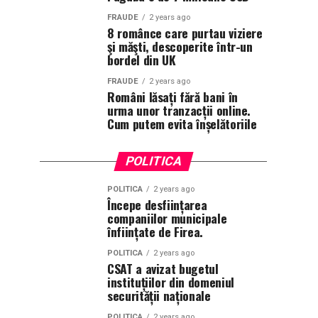
FRAUDE
2 years ago
8 românce care purtau viziere
şi măşti, descoperite într-un
bordel din UK
FRAUDE
2 years ago
Români lăsați fără bani în
urma unor tranzacții online.
Cum putem evita înșelătoriile
POLITICA
POLITICA
2 years ago
Începe desființarea
companiilor municipale
înființate de Firea.
POLITICA
2 years ago
CSAT a avizat bugetul
instituțiilor din domeniul
securității naționale
POLITICA
2 years ago