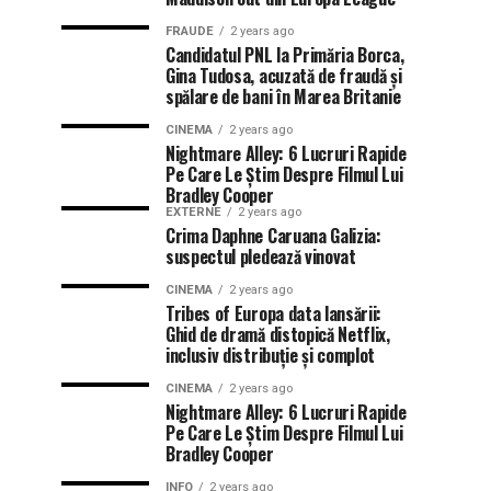
FRAUDE
2 years ago
Candidatul PNL la Primăria Borca,
Gina Tudosa, acuzată de fraudă și
spălare de bani în Marea Britanie
CINEMA
2 years ago
Nightmare Alley: 6 Lucruri Rapide
Pe Care Le Știm Despre Filmul Lui
Bradley Cooper
EXTERNE
2 years ago
Crima Daphne Caruana Galizia:
suspectul pledează vinovat
CINEMA
2 years ago
Tribes of Europa data lansării:
Ghid de dramă distopică Netflix,
inclusiv distribuție și complot
CINEMA
2 years ago
Nightmare Alley: 6 Lucruri Rapide
Pe Care Le Știm Despre Filmul Lui
Bradley Cooper
INFO
2 years ago