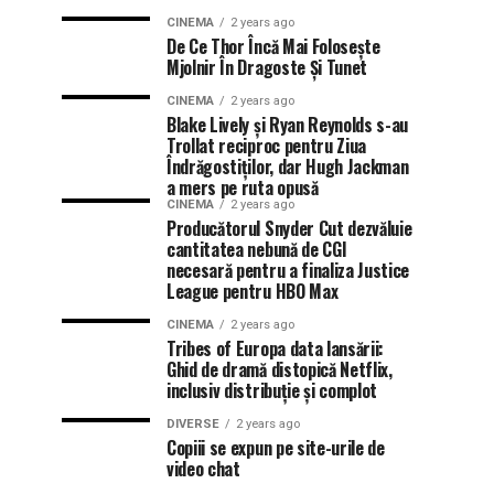
CINEMA
2 years ago
De Ce Thor Încă Mai Folosește
Mjolnir În Dragoste Și Tunet
CINEMA
2 years ago
Blake Lively și Ryan Reynolds s-au
Trollat reciproc pentru Ziua
Îndrăgostiților, dar Hugh Jackman
a mers pe ruta opusă
CINEMA
2 years ago
Producătorul Snyder Cut dezvăluie
cantitatea nebună de CGI
necesară pentru a finaliza Justice
League pentru HBO Max
CINEMA
2 years ago
Tribes of Europa data lansării:
Ghid de dramă distopică Netflix,
inclusiv distribuție și complot
DIVERSE
2 years ago
Copiii se expun pe site-urile de
video chat