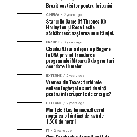
Brexit costisitor pentru britanici
CINEMA
2 years ago
Starurile Game Of Thrones Kit
Harington și Rose Leslie
sărbătoresc nașterea unui băiețel.
FRAUDE
2 years ago
Claudiu Năsui a depus o plângere
la DNA privind fraudarea
programului Măsura 3 de granturi
acordate firmelor
EXTERNE
2 years ago
Vremea din Texas: turbinele
eoliene înghețate sunt de vină
pentru întreruperile de energie?
EXTERNE
2 years ago
Muntele Etna luminează cerul
nopții cu o fântână de lavă de
1.500 de metri
IT
2 years ago