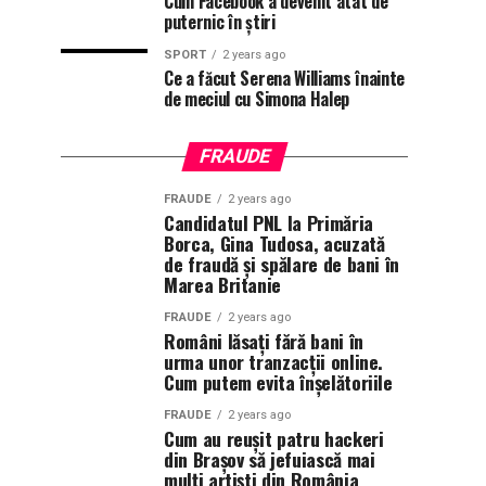
Cum Facebook a devenit atât de
puternic în știri
SPORT
2 years ago
Ce a făcut Serena Williams înainte
de meciul cu Simona Halep
FRAUDE
FRAUDE
2 years ago
Candidatul PNL la Primăria
Borca, Gina Tudosa, acuzată
de fraudă și spălare de bani în
Marea Britanie
FRAUDE
2 years ago
Români lăsați fără bani în
urma unor tranzacții online.
Cum putem evita înșelătoriile
FRAUDE
2 years ago
Cum au reușit patru hackeri
din Brașov să jefuiască mai
mulți artiști din România