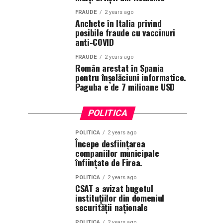
FRAUDE
2 years ago
Anchete în Italia privind
posibile fraude cu vaccinuri
anti-COVID
FRAUDE
2 years ago
Român arestat în Spania
pentru înșelăciuni informatice.
Paguba e de 7 milioane USD
POLITICA
POLITICA
2 years ago
Începe desființarea
companiilor municipale
înființate de Firea.
POLITICA
2 years ago
CSAT a avizat bugetul
instituțiilor din domeniul
securității naționale
POLITICA
2 years ago