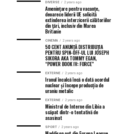
DIVERSE
2 years ago
Amenințare pentru vacanțe,
deoarece liderii UE solicită
extinderea interzicerii călătoriilor
din țări, inclusiv din Marea
Britanie
CINEMA
2 years ago
50 CENT ANUNȚĂ DISTRIBUȚIA
PENTRU SPIN-OFF-UL LUI JOSEPH
SIKORA AKA TOMMY EGAN,
“POWER BOOK IV: FORCE”
EXTERNE
2 years ago
Iranul încalcă încă o dată acordul
nuclear și începe producția de
uraniu metalic
EXTERNE
2 years ago
Ministrul de Interne din Libia a
scăpat dintr-o tentativă de
asasinat
SPORT
2 years ago
Maddison out din Europa League