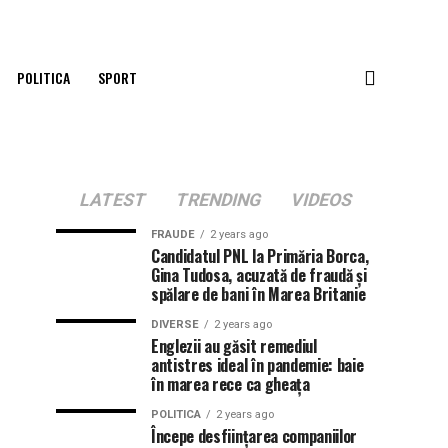
POLITICA
SPORT
LATEST
TRENDING
VIDEOS
FRAUDE
2 years ago
Candidatul PNL la Primăria Borca,
Gina Tudosa, acuzată de fraudă și
spălare de bani în Marea Britanie
DIVERSE
2 years ago
Englezii au găsit remediul
antistres ideal în pandemie: baie
în marea rece ca gheața
POLITICA
2 years ago
Începe desființarea companiilor