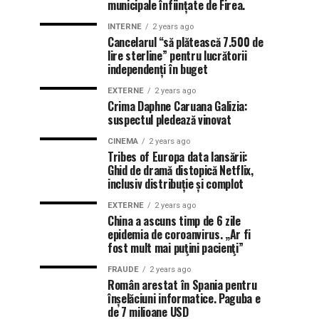
municipale înființate de Firea.
INTERNE
2 years ago
Cancelarul “să plătească 7.500 de
lire sterline” pentru lucrătorii
independenți în buget
EXTERNE
2 years ago
Crima Daphne Caruana Galizia:
suspectul pledează vinovat
CINEMA
2 years ago
Tribes of Europa data lansării:
Ghid de dramă distopică Netflix,
inclusiv distribuție și complot
EXTERNE
2 years ago
China a ascuns timp de 6 zile
epidemia de coroanvirus. „Ar fi
fost mult mai puţini pacienţi”
FRAUDE
2 years ago
Român arestat în Spania pentru
înșelăciuni informatice. Paguba e
de 7 milioane USD